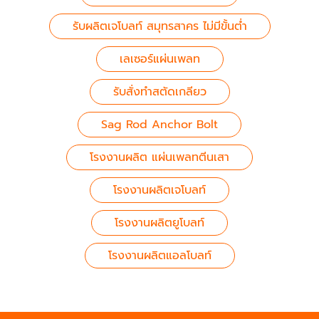
รับผลิตเจโบลท์ สมุทรสาคร ไม่มีขั้นต่ำ
เลเซอร์แผ่นเพลท
รับสั่งทำสตัดเกลียว
Sag Rod Anchor Bolt
โรงงานผลิต แผ่นเพลทตีนเสา
โรงงานผลิตเจโบลท์
โรงงานผลิตยูโบลท์
โรงงานผลิตแอลโบลท์