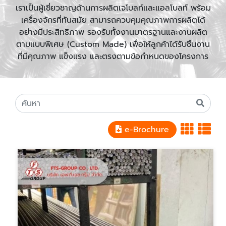
เราเป็นผู้เชี่ยวชาญด้านการผลิตเจโบลท์และแอลโบลท์ พร้อม
เครื่องจักรที่ทันสมัย สามารถควบคุมคุณภาพการผลิตได้
อย่างมีประสิทธิภาพ รองรับทั้งงานมาตรฐานและงานผลิต
ตามแบบพิเศษ (Custom Made) เพื่อให้ลูกค้าได้รับชิ้นงาน
ที่มีคุณภาพ แข็งแรง และตรงตามข้อกำหนดของโครงการ
e-Brochure