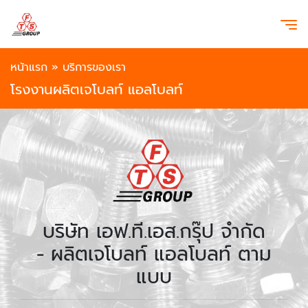
หน้าแรก
»
บริการของเรา
โรงงานผลิตเจโบลท์ แอลโบลท์
บริษัท เอฟ.ที.เอส.กรุ๊ป จำกัด
- ผลิตเจโบลท์ แอลโบลท์ ตาม
แบบ