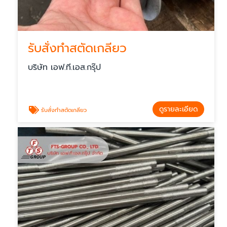
รับสั่งทำสตัดเกลียว
บริษัท เอฟ.ที.เอส.กรุ๊ป
ดูรายละเอียด
รับสั่งทำสตัดเกลียว