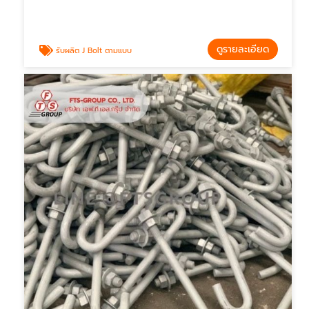
ดูรายละเอียด
รับผลิต J Bolt ตามแบบ