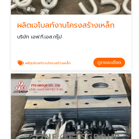
ผลิตเจโบลท์งานโครงสร้างเหล็ก
บริษัท เอฟ.ที.เอส.กรุ๊ป
ดูรายละเอียด
ผลิตเจโบลท์งานโครงสร้างเหล็ก