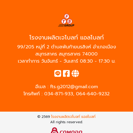
โรงงานผลิตเจโบลท์ แอลโบลท์
99/205 หมู่ที่ 2 ตำบลพันท้ายนรสิงห์ อำเภอเมือง
สมุทรสาคร สมุทรสาคร 74000
เวลาทำการ วันจันทร์ - วันเสาร์ 08:30 - 17:30 น.
อีเมล :
fts.g2012@gmail.com
โทรศัพท์ :
034-871-933
,
064-640-9232
© 2569
โรงงานผลิตเจโบลท์ แอลโบลท์
All rights reserved.